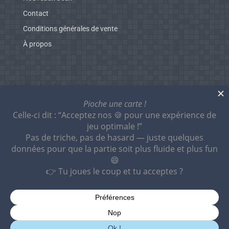
Contact
Conditions générales de vente
À propos
Catégories de produits
2 JOUEURS
AMBIANCE
EN FAMILLE
ENFANTS
ESCAPE GAMES
EXPERT
NOUVEAUX JEUX
PRIMÉS
PROMOTIONS
© Le Coffre du Ludiste. Tous droits réservés