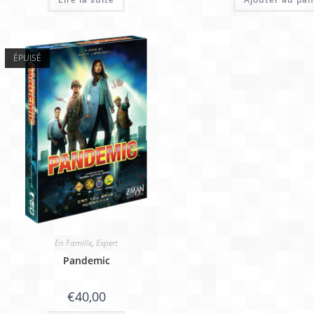
ÉPUISÉ
En Famille
,
Expert
Pandemic
€
40,00