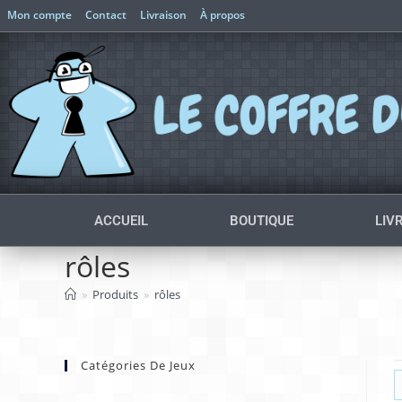
Mon compte
Contact
Livraison
À propos
ACCUEIL
BOUTIQUE
LIV
rôles
»
Produits
»
rôles
Catégories De Jeux