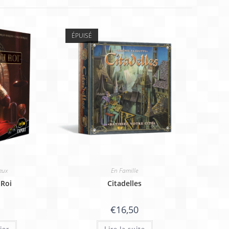
ÉPUISÉ
eux
En Famille
 Roi
Citadelles
€
16,50
ier
Lire la suite