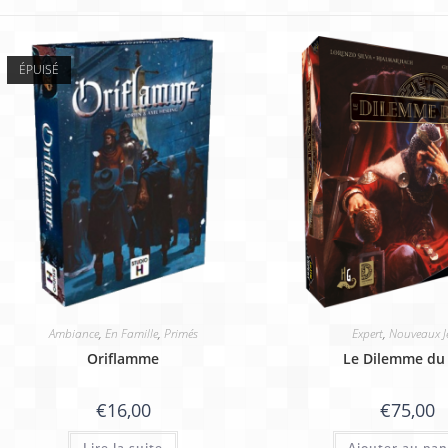
ÉPUISÉ
Ambiance
,
En Famille
,
Primés
Expert
,
Nouveaux J
Oriflamme
Le Dilemme du
€
16,00
€
75,00
Lire la suite
Ajouter au pan