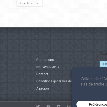
Lire la suite
Caté
Promotions
2 J
Nouveaux Jeux
EN
Contact
NOU
Conditions générales de vente
PR
À propos