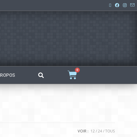
0
PROPOS
VOIR :
12
24
TOUS