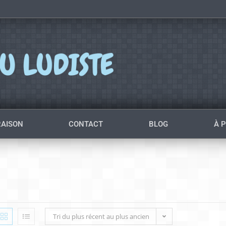
RAISON
CONTACT
BLOG
À 
Tri du plus récent au plus ancien