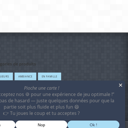
gories de produits
OUEURS
AMBIANCE
EN FAMILLE
FANTS
ESCAPE GAMES
EXPERT
VEAUX JEUX
PRIMÉS
OMOTIONS
Mon compte
Contact
Livraison
À propos