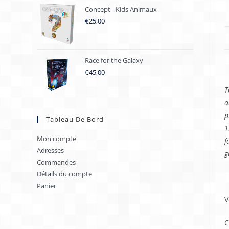
Concept - Kids Animaux
€
25,00
Race for the Galaxy
D
€
45,00
T
a
p
Tableau De Bord
1
Mon compte
f
Adresses
g
Commandes
Détails du compte
B
Panier
V
C