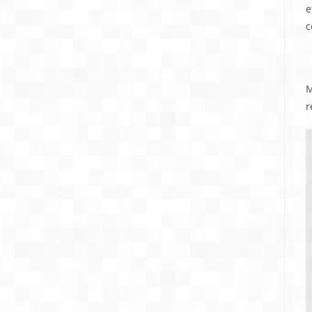
e
c
U
M
r