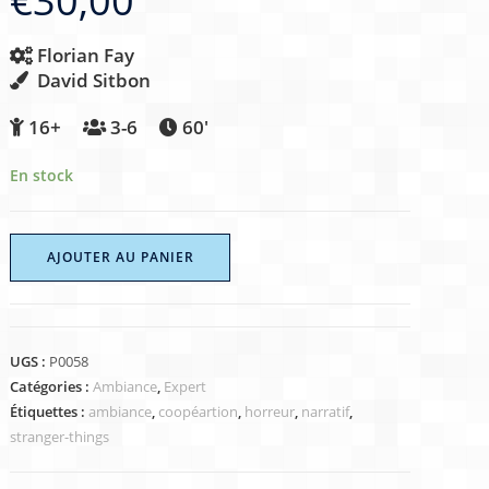
€
30,00
Florian Fay
David Sitbon
16+
3-6
60′
En stock
AJOUTER AU PANIER
UGS :
P0058
Catégories :
Ambiance
,
Expert
Étiquettes :
ambiance
,
coopéartion
,
horreur
,
narratif
,
stranger-things