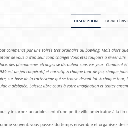
DESCRIPTION
CARACTÉRIS
escription
out commence par une soirée très ordinaire au bowling. Mais alors que 
utour de vous a d’un seul coup changé! Vous êtes toujours à Greenville, m
lace, des phénomènes étranges se déroulent sous vos yeux. Comment êtes
989 est un jeu coopératif et narratif. A chaque tour de jeu, chaque joueur
aire, sur base de la carte-scène qui se trouve devant lui. A chaque tour,
uide a désignée. Laissez libre cours à votre imagination et tentez ense
ienvenue à Greenville
ous y incarnez un adolescent d’une petite ville américaine à la fin
omme souvent, vous passez du temps ensemble et organisez des so