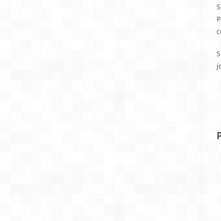
S
P
c
S
j