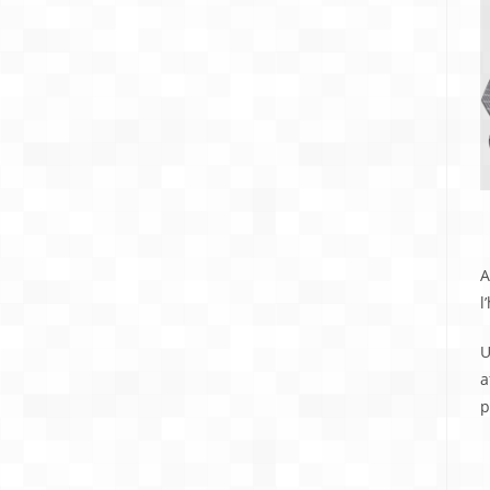
A
l
U
a
p