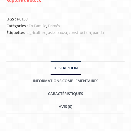
Rupture de stock
UGS :
P0138
Catégories :
En Famille
,
Primés
Étiquettes :
agriculture
,
asie
,
bauza
,
construction
,
panda
DESCRIPTION
INFORMATIONS COMPLÉMENTAIRES
CARACTÉRISTIQUES
AVIS (0)
Description