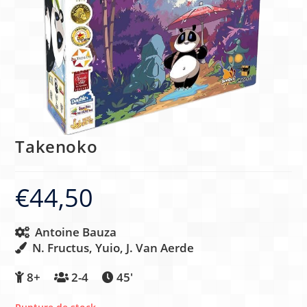
Takenoko
€
44,50
Antoine Bauza
N. Fructus, Yuio, J. Van Aerde
8+
2-4
45′