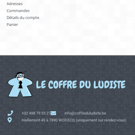
Adresses
Commandes
Détails du compte
Panier
+32 498 79 55 27
info@coffreduludiste.be
Haillemont 45 à 7890 WODECQ (uniquement sur rendez-vous)